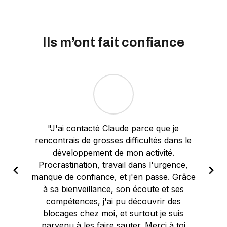
Ils m’ont fait confiance
"J'ai contacté Claude parce que je
rencontrais de grosses difficultés dans le
"C
développement de mon activité.
a
Procrastination, travail dans l'urgence,
lim
manque de confiance, et j'en passe. Grâce
do
à sa bienveillance, son écoute et ses
compétences, j'ai pu découvrir des
blocages chez moi, et surtout je suis
int
parvenu à les faire sauter. Merci à toi